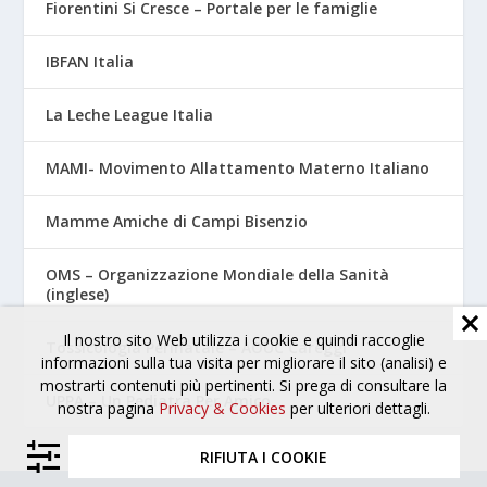
Fiorentini Si Cresce – Portale per le famiglie
IBFAN Italia
La Leche League Italia
MAMI- Movimento Allattamento Materno Italiano
Mamme Amiche di Campi Bisenzio
OMS – Organizzazione Mondiale della Sanità
(inglese)
Il nostro sito Web utilizza i cookie e quindi raccoglie
Tossicologia Perinatale – AOUC Careggi
informazioni sulla tua visita per migliorare il sito (analisi) e
mostrarti contenuti più pertinenti. Si prega di consultare la
UPPA – Un Pediatra Per Amico
nostra pagina
Privacy & Cookies
per ulteriori dettagli.
RIFIUTA I COOKIE