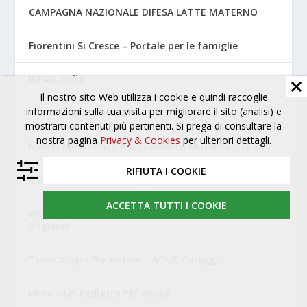
CAMPAGNA NAZIONALE DIFESA LATTE MATERNO
Fiorentini Si Cresce – Portale per le famiglie
IBFAN Italia
Il nostro sito Web utilizza i cookie e quindi raccoglie
informazioni sulla tua visita per migliorare il sito (analisi) e
La Leche League Italia
mostrarti contenuti più pertinenti. Si prega di consultare la
nostra pagina
Privacy & Cookies
per ulteriori dettagli.
MAMI- Movimento Allattamento Materno Italiano
RIFIUTA I COOKIE
Mamme Amiche di Campi Bisenzio
ACCETTA TUTTI I COOKIE
OMS – Organizzazione Mondiale della Sanità
(inglese)
Tossicologia Perinatale – AOUC Careggi
UPPA – Un Pediatra Per Amico