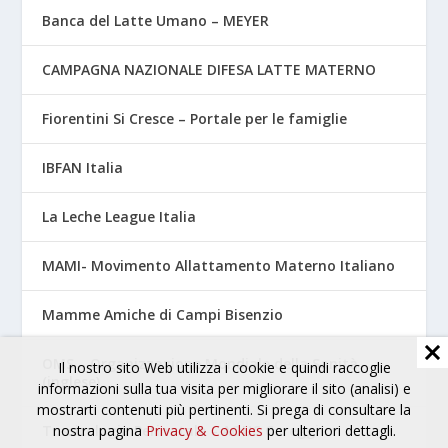
Banca del Latte Umano – MEYER
CAMPAGNA NAZIONALE DIFESA LATTE MATERNO
Fiorentini Si Cresce – Portale per le famiglie
IBFAN Italia
La Leche League Italia
MAMI- Movimento Allattamento Materno Italiano
Mamme Amiche di Campi Bisenzio
OMS – Organizzazione Mondiale della Sanità
Il nostro sito Web utilizza i cookie e quindi raccoglie
(inglese)
informazioni sulla tua visita per migliorare il sito (analisi) e
mostrarti contenuti più pertinenti. Si prega di consultare la
nostra pagina
Privacy & Cookies
per ulteriori dettagli.
Tossicologia Perinatale – AOUC Careggi