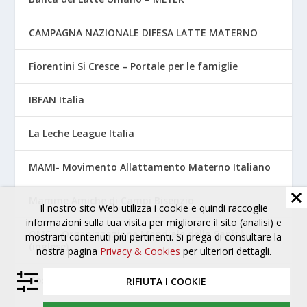
CAMPAGNA NAZIONALE DIFESA LATTE MATERNO
Fiorentini Si Cresce – Portale per le famiglie
IBFAN Italia
La Leche League Italia
MAMI- Movimento Allattamento Materno Italiano
Mamme Amiche di Campi Bisenzio
Il nostro sito Web utilizza i cookie e quindi raccoglie
informazioni sulla tua visita per migliorare il sito (analisi) e
OMS – Organizzazione Mondiale della Sanità
mostrarti contenuti più pertinenti. Si prega di consultare la
(inglese)
nostra pagina
Privacy & Cookies
per ulteriori dettagli.
Tossicologia Perinatale – AOUC Careggi
RIFIUTA I COOKIE