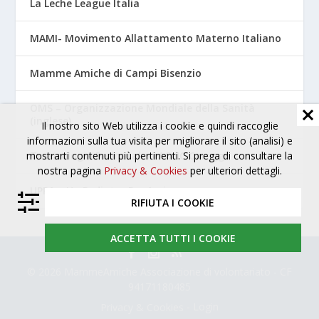
La Leche League Italia
MAMI- Movimento Allattamento Materno Italiano
Mamme Amiche di Campi Bisenzio
OMS – Organizzazione Mondiale della Sanità
(inglese)
Il nostro sito Web utilizza i cookie e quindi raccoglie
informazioni sulla tua visita per migliorare il sito (analisi) e
Tossicologia Perinatale – AOUC Careggi
mostrarti contenuti più pertinenti. Si prega di consultare la
nostra pagina
Privacy & Cookies
per ulteriori dettagli.
UPPA – Un Pediatra Per Amico
RIFIUTA I COOKIE
ACCETTA TUTTI I COOKIE
© 2026 MammeAmiche Associazione di volontariato - CF
94171180485
-
Login
Privacy & Cookies