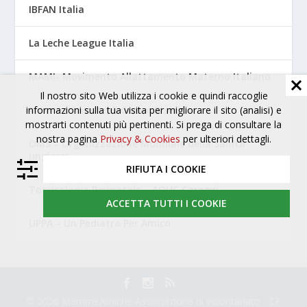
IBFAN Italia
La Leche League Italia
MAMI- Movimento Allattamento Materno Italiano
Il nostro sito Web utilizza i cookie e quindi raccoglie
Mamme Amiche di Campi Bisenzio
informazioni sulla tua visita per migliorare il sito (analisi) e
mostrarti contenuti più pertinenti. Si prega di consultare la
nostra pagina
Privacy & Cookies
per ulteriori dettagli.
OMS – Organizzazione Mondiale della Sanità
(inglese)
RIFIUTA I COOKIE
Tossicologia Perinatale – AOUC Careggi
ACCETTA TUTTI I COOKIE
UPPA – Un Pediatra Per Amico
© 2026 MammeAmiche Associazione di volontariato - CF