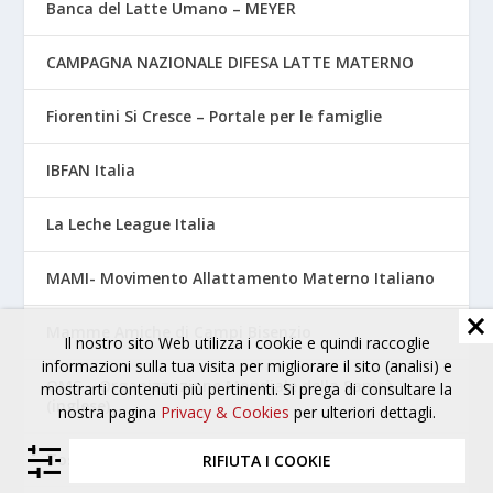
Banca del Latte Umano – MEYER
CAMPAGNA NAZIONALE DIFESA LATTE MATERNO
Fiorentini Si Cresce – Portale per le famiglie
IBFAN Italia
La Leche League Italia
MAMI- Movimento Allattamento Materno Italiano
Mamme Amiche di Campi Bisenzio
Il nostro sito Web utilizza i cookie e quindi raccoglie
informazioni sulla tua visita per migliorare il sito (analisi) e
OMS – Organizzazione Mondiale della Sanità
mostrarti contenuti più pertinenti. Si prega di consultare la
(inglese)
nostra pagina
Privacy & Cookies
per ulteriori dettagli.
Tossicologia Perinatale – AOUC Careggi
RIFIUTA I COOKIE