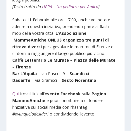
[Testo tratto da
UPPA – Un pediatra per Amico
]
Sabato 11 Febbraio alle ore 17.00, anche voi potete
aderire a questa iniziativa, prendendo parte al flash
mob della vostra città.
L’Associazione
MammeAmiche ONLUS organizza tre punti di
ritrovo diversi
per agevolare le mamme di Firenze e
dintorni a raggiungere il luogo pubblico più vicino:
Caffè Letterario Le Murate – Piazza delle Murate
– Firenze
Bar L’Aquila
– via Pascoli 9 –
Scandicci
DadarTè
– via Gramsci –
Sesto Fiorentino
Qui
trovi il link all’
evento
Facebook
sulla
Pagina
MammeAmiche
e puoi contribuire a diffondere
l’iniziativa sui social media con l’hashtag
#ovunquelodesideri
o condividendo l’evento.