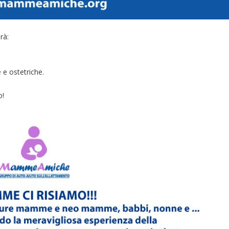
rà:
 e ostetriche.
o!