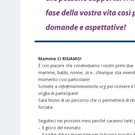
Mamme CI RISIAMO!
È con piacere che condividiamo i nostri primi due 
mamme, babbi, nonne, zii e…chiunque stia vivendo 
momento così particolare!
Scrivete a
info@mammeamiche.org
per ricevere il
voglia di partecipare!
Sarà l’inizio di un percorso che ci permetterà di r
forzata.
Seguiteci nei prossimi mesi perché saranno tanti g
– Il gioco del neonato
– Il padre: figura essenziale per la buona riuscita 