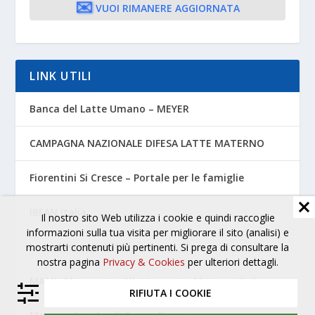
✉️
VUOI RIMANERE AGGIORNATA
LINK UTILI
Banca del Latte Umano – MEYER
CAMPAGNA NAZIONALE DIFESA LATTE MATERNO
Fiorentini Si Cresce – Portale per le famiglie
IBFAN Italia
Il nostro sito Web utilizza i cookie e quindi raccoglie
informazioni sulla tua visita per migliorare il sito (analisi) e
La Leche League Italia
mostrarti contenuti più pertinenti. Si prega di consultare la
nostra pagina
Privacy & Cookies
per ulteriori dettagli.
MAMI- Movimento Allattamento Materno Italiano
RIFIUTA I COOKIE