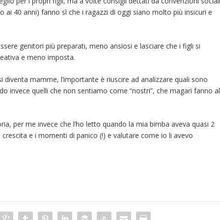
io per i propri figli, ma a volte consigli dettati da convenzioni social
 ai 40 anni) fanno sì che i ragazzi di oggi siano molto più insicuri e
sere genitori più preparati, meno ansiosi e lasciare che i figli si
creativa e meno imposta.
i diventa mamme, l’importante è riuscire ad analizzare quali sono
ciando invece quelli che non sentiamo come “nostri”, che magari fanno a
ia, per me invece che l’ho letto quando la mia bimba aveva quasi 2
di crescita e i momenti di panico (!) e valutare come io li avevo