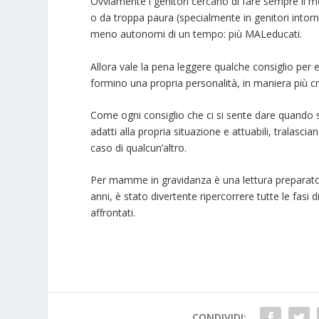
Ovviamente i genitori cercano di fare sempre il megl
o da troppa paura (specialmente in genitori intorno
meno autonomi di un tempo: più MALeducati.
Allora vale la pena leggere qualche consiglio per es
formino una propria personalità, in maniera più 
Come ogni consiglio che ci si sente dare quando s
adatti alla propria situazione e attuabili, tralas
caso di qualcun’altro.
Per mamme in gravidanza è una lettura preparator
anni, è stato divertente ripercorrere tutte le fasi 
affrontati.
CONDIVIDI: