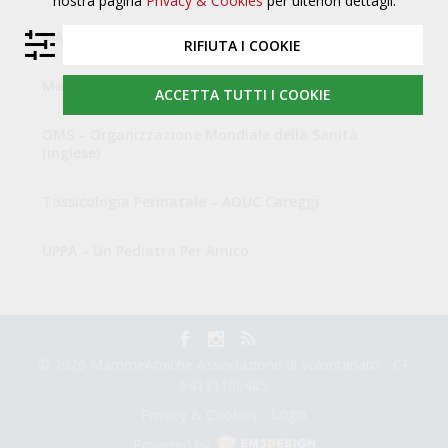
nostra pagina
Privacy & Cookies
per ulteriori dettagli.
MAMI- Movimento Allattamento Materno Italiano
RIFIUTA I COOKIE
Mamme Amiche di Campi Bisenzio
ACCETTA TUTTI I COOKIE
OMS – Organizzazione Mondiale della Sanità
(inglese)
Tossicologia Perinatale – AOUC Careggi
UPPA – Un Pediatra Per Amico
© 2026 MammeAmiche Associazione di volontariato - CF
94171180485
-
Login
Privacy & Cookies
Powered by