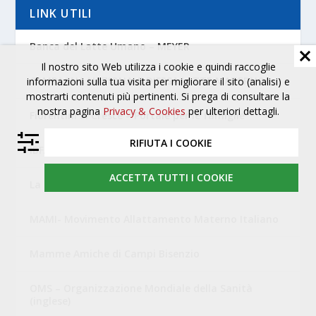
LINK UTILI
Banca del Latte Umano – MEYER
Il nostro sito Web utilizza i cookie e quindi raccoglie
CAMPAGNA NAZIONALE DIFESA LATTE MATERNO
informazioni sulla tua visita per migliorare il sito (analisi) e
mostrarti contenuti più pertinenti. Si prega di consultare la
nostra pagina
Privacy & Cookies
per ulteriori dettagli.
Fiorentini Si Cresce – Portale per le famiglie
RIFIUTA I COOKIE
IBFAN Italia
ACCETTA TUTTI I COOKIE
La Leche League Italia
MAMI- Movimento Allattamento Materno Italiano
Mamme Amiche di Campi Bisenzio
OMS – Organizzazione Mondiale della Sanità
(inglese)