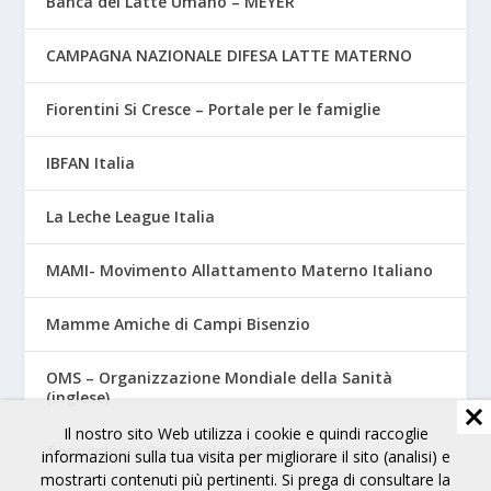
Banca del Latte Umano – MEYER
CAMPAGNA NAZIONALE DIFESA LATTE MATERNO
Fiorentini Si Cresce – Portale per le famiglie
IBFAN Italia
La Leche League Italia
MAMI- Movimento Allattamento Materno Italiano
Mamme Amiche di Campi Bisenzio
OMS – Organizzazione Mondiale della Sanità
(inglese)
Il nostro sito Web utilizza i cookie e quindi raccoglie
Tossicologia Perinatale – AOUC Careggi
informazioni sulla tua visita per migliorare il sito (analisi) e
mostrarti contenuti più pertinenti. Si prega di consultare la