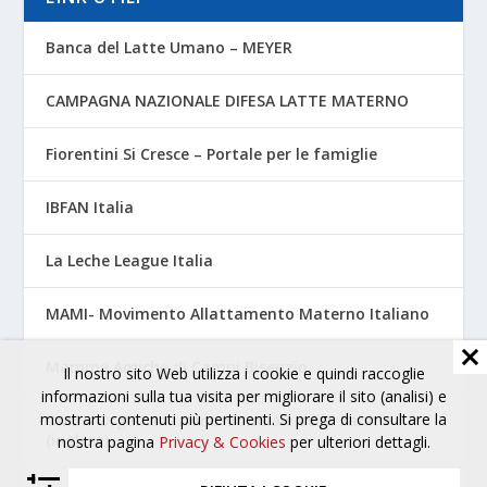
Banca del Latte Umano – MEYER
CAMPAGNA NAZIONALE DIFESA LATTE MATERNO
Fiorentini Si Cresce – Portale per le famiglie
IBFAN Italia
La Leche League Italia
MAMI- Movimento Allattamento Materno Italiano
Mamme Amiche di Campi Bisenzio
Il nostro sito Web utilizza i cookie e quindi raccoglie
informazioni sulla tua visita per migliorare il sito (analisi) e
mostrarti contenuti più pertinenti. Si prega di consultare la
OMS – Organizzazione Mondiale della Sanità
(inglese)
nostra pagina
Privacy & Cookies
per ulteriori dettagli.