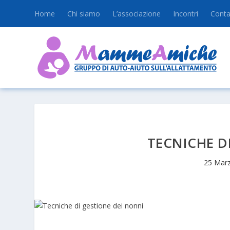
Home
Chi siamo
L’associazione
Incontri
Conta
TECNICHE D
25 Mar