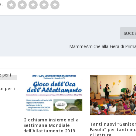
E:
SUCC
MammeAmiche alla Fiera di Prim
e per i
Giochiamo insieme nella
Tanti nuovi “Genitor
Settimana Mondiale
Favola” per tanti in
dell’Allattamento 2019
di lettura