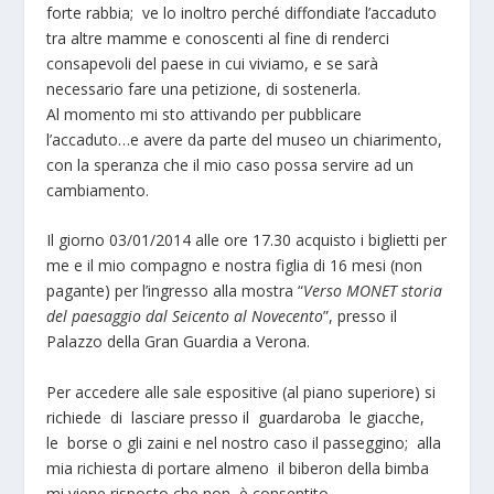
forte rabbia; ve lo inoltro perché diffondiate l’accaduto
tra altre mamme e conoscenti al fine di renderci
consapevoli del paese in cui viviamo, e se sarà
necessario fare una petizione, di sostenerla.
Al momento mi sto attivando per pubblicare
l’accaduto…e avere da parte del museo un chiarimento,
con la speranza che il mio caso possa servire ad un
cambiamento.
Il giorno 03/01/2014 alle ore 17.30 acquisto i biglietti per
me e il mio compagno e nostra figlia di 16 mesi (non
pagante) per l’ingresso alla mostra “
Verso MONET storia
del paesaggio dal Seicento al Novecento
”, presso il
Palazzo della Gran Guardia a Verona.
Per accedere alle sale espositive (al piano superiore) si
richiede di lasciare presso il guardaroba le giacche,
le borse o gli zaini e nel nostro caso il passeggino; alla
mia richiesta di portare almeno il biberon della bimba
mi viene risposto che non è consentito.