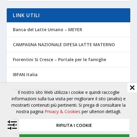
LINK UTILI
Banca del Latte Umano – MEYER
CAMPAGNA NAZIONALE DIFESA LATTE MATERNO
Fiorentini Si Cresce – Portale per le famiglie
IBFAN Italia
La Leche League Italia
Il nostro sito Web utilizza i cookie e quindi raccoglie
informazioni sulla tua visita per migliorare il sito (analisi) e
MAMI- Movimento Allattamento Materno Italiano
mostrarti contenuti più pertinenti. Si prega di consultare la
nostra pagina
Privacy & Cookies
per ulteriori dettagli.
Mamme Amiche di Campi Bisenzio
RIFIUTA I COOKIE
OMS – Organizzazione Mondiale della Sanità