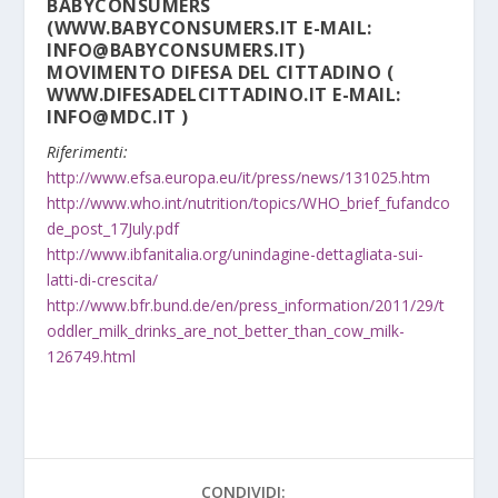
BABYCONSUMERS
(WWW.BABYCONSUMERS.IT E-MAIL:
INFO@BABYCONSUMERS.IT)
MOVIMENTO DIFESA DEL CITTADINO (
WWW.DIFESADELCITTADINO.IT E-MAIL:
INFO@MDC.IT )
Riferimenti:
http://www.efsa.europa.eu/it/press/news/131025.htm
http://www.who.int/nutrition/topics/WHO_brief_fufandco
de_post_17July.pdf
http://www.ibfanitalia.org/unindagine-dettagliata-sui-
latti-di-crescita/
http://www.bfr.bund.de/en/press_information/2011/29/t
oddler_milk_drinks_are_not_better_than_cow_milk-
126749.html
CONDIVIDI: