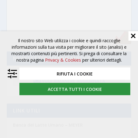
Il nostro sito Web utilizza i cookie e quindi raccoglie
informazioni sulla tua visita per migliorare il sito (analisi) e
mostrarti contenuti più pertinenti. Si prega di consultare la
NEWSLETTER MAMMEAMICHE
nostra pagina
Privacy & Cookies
per ulteriori dettagli.
RIFIUTA I COOKIE
✉️
VUOI RIMANERE AGGIORNATA
ACCETTA TUTTI I COOKIE
LINK UTILI
Banca del Latte Umano – MEYER