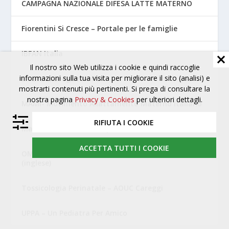
CAMPAGNA NAZIONALE DIFESA LATTE MATERNO
Fiorentini Si Cresce – Portale per le famiglie
IBFAN Italia
Il nostro sito Web utilizza i cookie e quindi raccoglie
informazioni sulla tua visita per migliorare il sito (analisi) e
La Leche League Italia
mostrarti contenuti più pertinenti. Si prega di consultare la
nostra pagina
Privacy & Cookies
per ulteriori dettagli.
MAMI- Movimento Allattamento Materno Italiano
RIFIUTA I COOKIE
Mamme Amiche di Campi Bisenzio
ACCETTA TUTTI I COOKIE
OMS – Organizzazione Mondiale della Sanità
(inglese)
Tossicologia Perinatale – AOUC Careggi
UPPA – Un Pediatra Per Amico