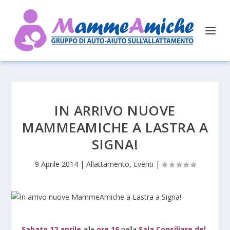
IN ARRIVO NUOVE
MAMMEAMICHE A LASTRA A
SIGNA!
9 Aprile 2014
|
Allattamento
,
Eventi
|
Sabato 12 aprile
alle
ore 16
nella
Sala Consiliare del