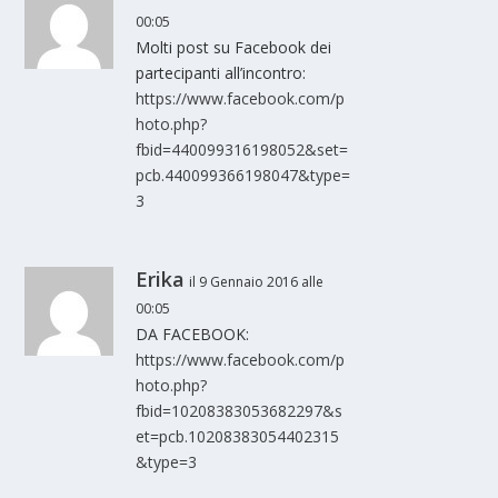
00:05
Molti post su Facebook dei
partecipanti all’incontro:
https://www.facebook.com/p
hoto.php?
fbid=440099316198052&set=
pcb.440099366198047&type=
3
Erika
il 9 Gennaio 2016 alle
00:05
DA FACEBOOK:
https://www.facebook.com/p
hoto.php?
fbid=10208383053682297&s
et=pcb.10208383054402315
&type=3