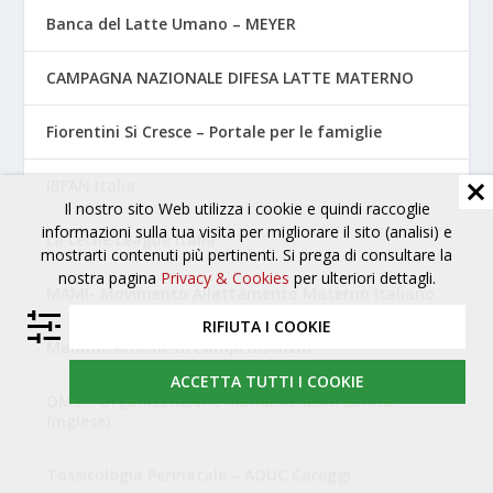
Banca del Latte Umano – MEYER
CAMPAGNA NAZIONALE DIFESA LATTE MATERNO
Fiorentini Si Cresce – Portale per le famiglie
IBFAN Italia
Il nostro sito Web utilizza i cookie e quindi raccoglie
informazioni sulla tua visita per migliorare il sito (analisi) e
La Leche League Italia
mostrarti contenuti più pertinenti. Si prega di consultare la
nostra pagina
Privacy & Cookies
per ulteriori dettagli.
MAMI- Movimento Allattamento Materno Italiano
RIFIUTA I COOKIE
Mamme Amiche di Campi Bisenzio
ACCETTA TUTTI I COOKIE
OMS – Organizzazione Mondiale della Sanità
(inglese)
Tossicologia Perinatale – AOUC Careggi