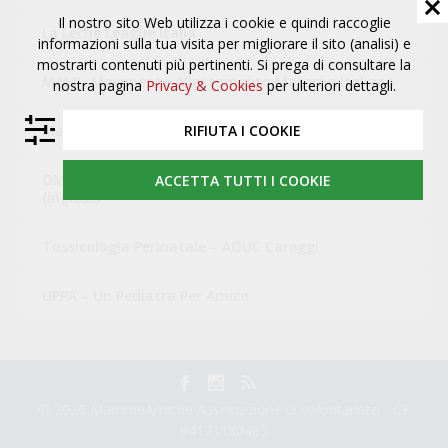
Il nostro sito Web utilizza i cookie e quindi raccoglie
La Leche League Italia
informazioni sulla tua visita per migliorare il sito (analisi) e
mostrarti contenuti più pertinenti. Si prega di consultare la
MAMI- Movimento Allattamento Materno Italiano
nostra pagina
Privacy & Cookies
per ulteriori dettagli.
Mamme Amiche di Campi Bisenzio
RIFIUTA I COOKIE
OMS – Organizzazione Mondiale della Sanità
ACCETTA TUTTI I COOKIE
(inglese)
Tossicologia Perinatale – AOUC Careggi
UPPA – Un Pediatra Per Amico
© 2026 MammeAmiche Associazione di volontariato - CF
94171180485