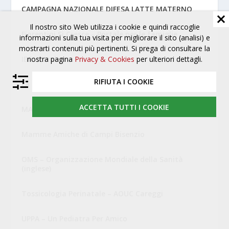
CAMPAGNA NAZIONALE DIFESA LATTE MATERNO
Il nostro sito Web utilizza i cookie e quindi raccoglie
Fiorentini Si Cresce – Portale per le famiglie
informazioni sulla tua visita per migliorare il sito (analisi) e
mostrarti contenuti più pertinenti. Si prega di consultare la
nostra pagina
Privacy & Cookies
per ulteriori dettagli.
IBFAN Italia
RIFIUTA I COOKIE
La Leche League Italia
ACCETTA TUTTI I COOKIE
MAMI- Movimento Allattamento Materno Italiano
Mamme Amiche di Campi Bisenzio
OMS – Organizzazione Mondiale della Sanità
(inglese)
Tossicologia Perinatale – AOUC Careggi
UPPA – Un Pediatra Per Amico