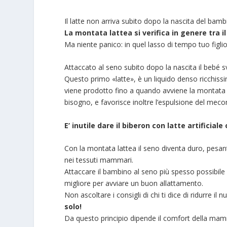
Il latte non arriva subito dopo la nascita del bamb
La montata lattea si verifica in genere tra il
Ma niente panico: in quel lasso di tempo tuo figl
Attaccato al seno subito dopo la nascita il bebé svi
Questo primo «latte», è un liquido denso ricchissim
viene prodotto fino a quando avviene la montata lat
bisogno, e favorisce inoltre l’espulsione del mecon
E’ inutile dare il biberon con latte artifici
Con la montata lattea il seno diventa duro, pesant
nei tessuti mammari.
Attaccare il bambino al seno più spesso possibile
migliore per avviare un buon allattamento.
Non ascoltare i consigli di chi ti dice di ridurre i
solo!
Da questo principio dipende il comfort della mam