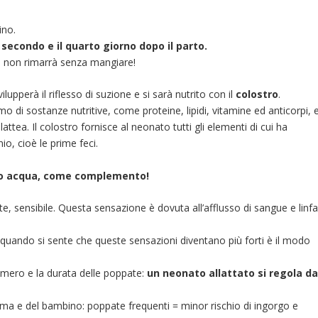
ino.
 secondo e il quarto giorno dopo il parto.
io non rimarrà senza mangiare!
lupperà il riflesso di suzione e si sarà nutrito con il
colostro
.
o di sostanze nutritive, come proteine, lipidi, vitamine ed anticorpi, 
tea. Il colostro fornisce al neonato tutti gli elementi di cui ha
io, cioè le prime feci.
ale o acqua, come complemento!
e, sensibile. Questa sensazione è dovuta all’afflusso di sangue e linf
 quando si sente che queste sensazioni diventano più forti è il modo
l numero e la durata delle poppate:
un neonato allattato si regola d
ma e del bambino: poppate frequenti = minor rischio di ingorgo e