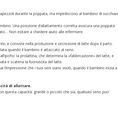
i capezzoli durante la poppata, ma impediscono al bambino di succhiar
ambino. Una posizione d’allattamento corretta assicura una poppata
nato… Non esitare a chiedere aiuto alle infermiere.
e, e consiste nella produzione e secrezione di latte dopo il parto.
olata quando il bambino è attaccato al seno.
ll’ipofisi: la prolattina, che determina la «fabbricazione» del latte, e
ta e scatena la fuoriuscita del latte.
ai l’impressione che i tuoi seni siano vuoti, quando il bambino inizia a
ità di allattare.
n questa capacità: grande o piccolo che sia, qualsiasi seno puo’