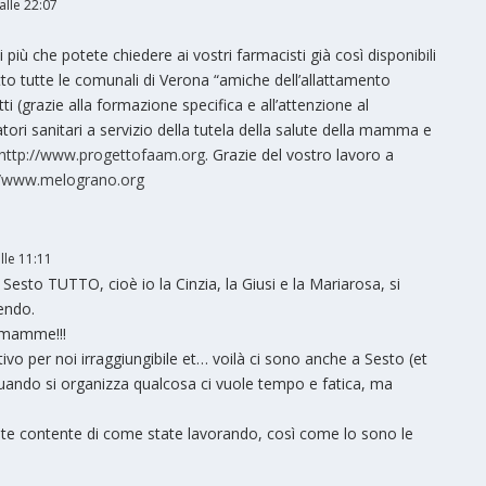
alle 22:07
 più che potete chiedere ai vostri farmacisti già così disponibili
tto tutte le comunali di Verona “amiche dell’allattamento
tti (grazie alla formazione specifica e all’attenzione al
ori sanitari a servizio della tutela della salute della mamma e
http://www.progettofaam.org
. Grazie del vostro lavoro a
//www.melograno.org
lle 11:11
esto TUTTO, cioè io la Cinzia, la Giusi e la Mariarosa, si
endo.
” mamme!!!
tivo per noi irraggiungibile et… voilà ci sono anche a Sesto (et
uando si organizza qualcosa ci vuole tempo e fatica, ma
nte contente di come state lavorando, così come lo sono le