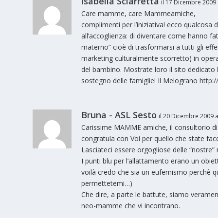
isabella Sciarretta
il 17 Dicembre 2009 
Care mamme, care Mammeamiche,
complimenti per l’iniziativa! ecco qualcosa di
all’accoglienza: di diventare come hanno fa
materno” cioè di trasformarsi a tutti gli effe
marketing culturalmente scorretto) in operat
del bambino. Mostrate loro il sito dedicato
sostegno delle famiglie! Il Melograno
http:
Bruna - ASL Sesto
il 20 Dicembre 2009 a
Carissime MAMME amiche, il consultorio di S
congratula con Voi per quello che state fac
Lasciateci essere orgogliose delle “nostre
I punti blu per l’allattamento erano un obiet
voilà credo che sia un eufemismo perchè q
permettetemi…)
Che dire, a parte le battute, siamo verame
neo-mamme che vi incontrano.