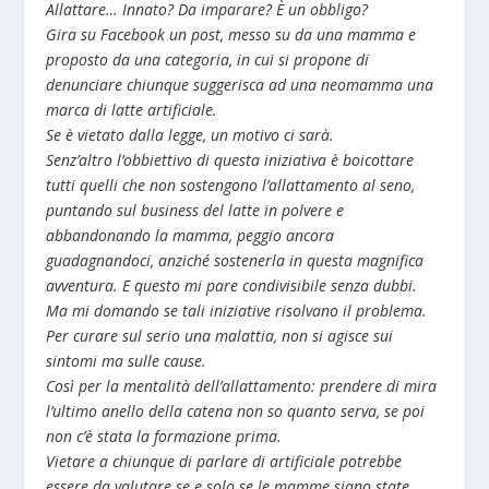
Allattare… Innato? Da imparare? È un obbligo?
Gira su Facebook un post, messo su da una mamma e
proposto da una categoria, in cui si propone di
denunciare chiunque suggerisca ad una neomamma una
marca di latte artificiale.
Se è vietato dalla legge, un motivo ci sarà.
Senz’altro l’obbiettivo di questa iniziativa è boicottare
tutti quelli che non sostengono l’allattamento al seno,
puntando sul business del latte in polvere e
abbandonando la mamma, peggio ancora
guadagnandoci, anziché sostenerla in questa magnifica
avventura. E questo mi pare condivisibile senza dubbi.
Ma mi domando se tali iniziative risolvano il problema.
Per curare sul serio una malattia, non si agisce sui
sintomi ma sulle cause.
Così per la mentalità dell’allattamento: prendere di mira
l’ultimo anello della catena non so quanto serva, se poi
non c’è stata la formazione prima.
Vietare a chiunque di parlare di artificiale potrebbe
essere da valutare se e solo se le mamme siano state