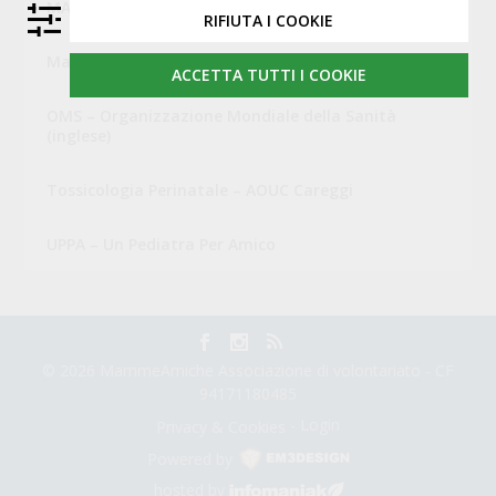
MAMI- Movimento Allattamento Materno Italiano
RIFIUTA I COOKIE
Mamme Amiche di Campi Bisenzio
ACCETTA TUTTI I COOKIE
OMS – Organizzazione Mondiale della Sanità
(inglese)
Tossicologia Perinatale – AOUC Careggi
UPPA – Un Pediatra Per Amico
© 2026 MammeAmiche Associazione di volontariato - CF
94171180485
-
Login
Privacy & Cookies
Powered by
M3DESIGN
hosted by