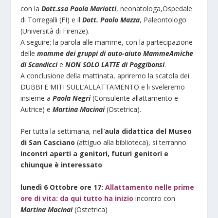
con la
Dott.ssa Paola Mariotti
, neonatologa,Ospedale
di Torregalli (FI) e il
Dott. Paolo Mazza
, Paleontologo
(Università di Firenze).
A seguire: la parola alle mamme, con la partecipazione
delle
mamme dei gruppi di auto-aiuto MammeAmiche
di Scandicci
e
NON SOLO LATTE di Poggibonsi
.
A conclusione della mattinata, apriremo la scatola dei
DUBBI E MITI SULL’ALLATTAMENTO e li sveleremo
insieme a
Paola Negri
(Consulente allattamento e
Autrice) e
Martina Macinai
(Ostetrica).
Per tutta la settimana, nell’
aula didattica del Museo
di San Casciano
(attiguo alla biblioteca), si terranno
incontri aperti a genitori, futuri genitori e
chiunque è interessato
:
lunedì 6 Ottobre ore 17:
Allattamento nelle prime
ore di vita: da qui tutto ha inizio
incontro con
Martina Macinai
(Ostetrica)