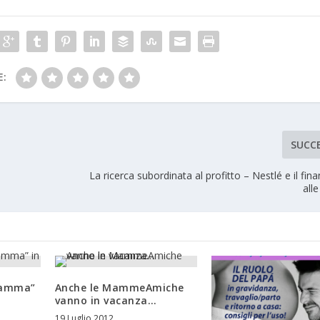
E:
SUCC
La ricerca subordinata al profitto – Nestlé e il fi
all
mamma”
Anche le MammeAmiche
vanno in vacanza…
19 Luglio 2012