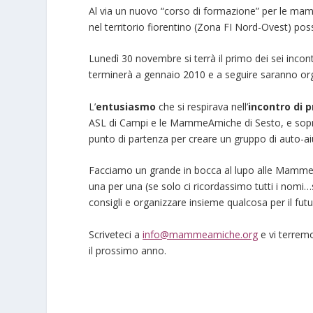
Al via un nuovo “corso di formazione” per le mamm
nel territorio fiorentino (Zona FI Nord-Ovest) pos
Lunedì 30 novembre si terrà il primo dei sei inco
terminerà a gennaio 2010 e a seguire saranno or
L’
entusiasmo
che si respirava nell’
incontro di 
ASL di Campi e le MammeAmiche di Sesto, e sopr
punto di partenza per creare un gruppo di auto-aiu
Facciamo un grande in bocca al lupo alle MammeAm
una per una (se solo ci ricordassimo tutti i nomi…s
consigli e organizzare insieme qualcosa per il futu
Scriveteci a
info@mammeamiche.org
e vi terremo
il prossimo anno.