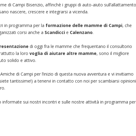
e di Campi Bisenzio, affinchè i gruppi di auto-aiuto sull’allattament
sano nascere, crescere e integrarsi a vicenda.
ntri in programma per la
formazione delle mamme di Campi
, che
ganizzati corsi anche a
Scandicci
e
Calenzano
.
presentazione
di oggi fra le mamme che frequentano il consultorio
attutto la loro
voglia di aiutare altre mamme
, sono il migliore
to solido e attivo.
iche di Campi per l’inizio di questa nuova avventura e vi invitiamo
iete tantissime!) a tenervi in contatto con noi per scambiarsi opinioni
ro.
 informate sui nostri incontri e sulle nostre attività in programma per