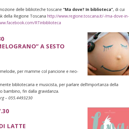
omozione delle biblioteche toscane
“Ma dove? In biblioteca”
,
di cui
ink della Regione Toscana
http://www.regione.toscana.it/
-/ma-dove-in
www.facebook.
com/RTinbiblioteca
30
 MELOGRANO” A SESTO
ci melodie, per mamme col pancione e neo-
amente bibliotecaria e musicista, per parlare dell’importanza della
rio bambino, fin dalla gravidanza.
org – 055.4493230
7.30
DI LATTE