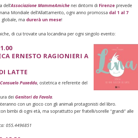
 dell’
Associazione MammeAmiche
nei dintorni di
Firenze
prevede
ettimana Mondiale dell’Allattamento, ogni anno promossa
dal 1 al 7
llo globale, ma
durerà un mese
!
, di cui trovate una locandina per ogni singolo evento:
1.00
ECA ERNESTO RAGIONIERI A
DI LATTE
e
Consuelo Puxeddu
, ostetrica e referente del
 cura dei
Genitori da Favola
.
nteranno con un gioco con gli animali protagonisti del libro.
n bimbi di ogni età, ma soprattutto per fratelli/sorelle “grandi” alle
teca: 055.4496851