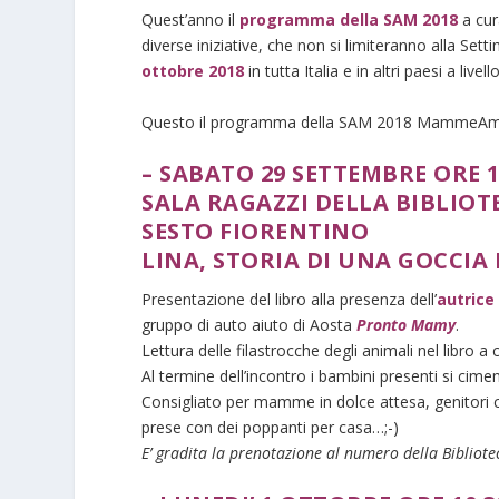
Quest’anno il
programma della SAM 2018
a cura
diverse iniziative, che non si limiteranno alla S
ottobre 2018
in tutta Italia e in altri paesi a live
Questo il programma della SAM 2018 MammeAmiche
– SABATO 29 SETTEMBRE ORE 1
SALA RAGAZZI DELLA BIBLIOT
SESTO FIORENTINO
LINA, STORIA DI UNA GOCCIA 
Presentazione del libro alla presenza dell’
autric
gruppo di auto aiuto di Aosta
Pronto Mamy
.
Lettura delle filastrocche degli animali nel libro a
Al termine dell’incontro i bambini presenti si cime
Consigliato per mamme in dolce attesa, genitori co
prese con dei poppanti per casa…;-)
E’ gradita la prenotazione al numero della Biblio