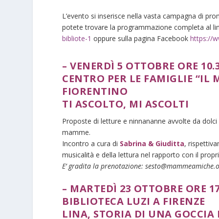
L’evento si inserisce nella vasta campagna di pr
potete trovare la programmazione completa al l
bibliote-1
oppure sulla pagina Facebook
https://
– VENERDÌ 5
OTTOBRE ORE 10.
CENTRO PER LE FAMIGLIE “IL
FIORENTINO
TI ASCOLTO, MI ASCOLTI
Proposte di letture e ninnananne avvolte da dol
mamme.
Incontro a cura di
Sabrina & Giuditta
, rispettiv
musicalità e della lettura nel rapporto con il prop
E’ gradita la prenotazione: sesto@mammeamiche.
– MARTEDÌ 23 OTTOBRE ORE 1
BIBLIOTECA LUZI A FIRENZE
LINA, STORIA DI UNA GOCCIA 