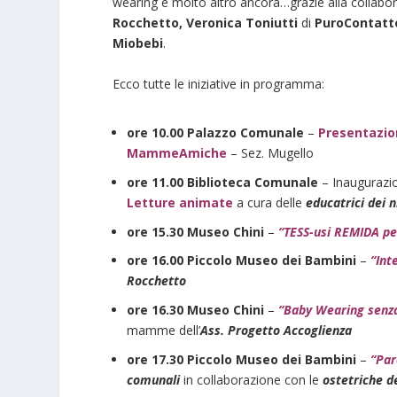
wearing e molto altro ancora…grazie alla collab
Rocchetto, Veronica Toniutti
di
PuroContatto
Miobebi
.
Ecco tutte le iniziative in programma:
ore 10.00 Palazzo Comunale
–
Presentazio
MammeAmiche
– Sez. Mugello
ore 11.00 Biblioteca Comunale
– Inaugurazi
Letture animate
a cura delle
educatrici dei n
ore 15.30 Museo Chini
–
“TESS-usi REMIDA per
ore 16.00 Piccolo Museo dei Bambini
–
“Int
Rocchetto
ore 16.30 Museo Chini
–
“Baby Wearing senza
mamme dell’
Ass. Progetto Accoglienza
ore 17.30 Piccolo Museo dei Bambini
–
“Par
comunali
in collaborazione con le
ostetriche d