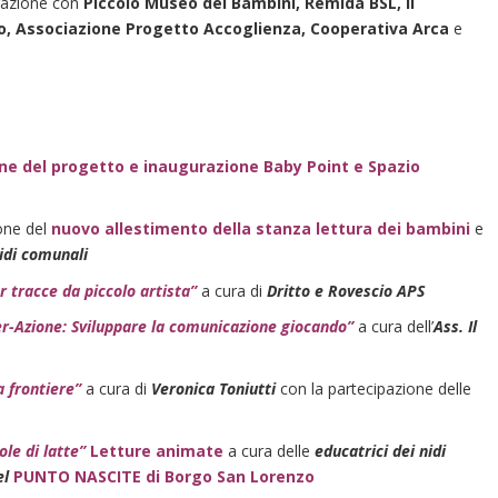
orazione con
Piccolo Museo dei Bambini, Remida BSL, Il
, Associazione Progetto Accoglienza, Cooperativa Arca
e
ne del progetto e inaugurazione Baby Point e Spazio
one del
nuovo allestimento della stanza lettura dei bambini
e
idi comunali
 tracce da piccolo artista”
a cura di
Dritto e Rovescio APS
er-Azione: Sviluppare la comunicazione giocando”
a cura dell’
Ass. Il
 frontiere”
a cura di
Veronica Toniutti
con la partecipazione delle
ole di latte”
Letture animate
a cura delle
educatrici dei nidi
el
PUNTO NASCITE di Borgo San Lorenzo