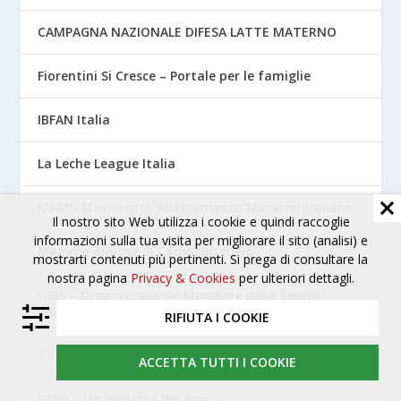
CAMPAGNA NAZIONALE DIFESA LATTE MATERNO
Fiorentini Si Cresce – Portale per le famiglie
IBFAN Italia
La Leche League Italia
MAMI- Movimento Allattamento Materno Italiano
Il nostro sito Web utilizza i cookie e quindi raccoglie
informazioni sulla tua visita per migliorare il sito (analisi) e
Mamme Amiche di Campi Bisenzio
mostrarti contenuti più pertinenti. Si prega di consultare la
nostra pagina
Privacy & Cookies
per ulteriori dettagli.
OMS – Organizzazione Mondiale della Sanità
(inglese)
RIFIUTA I COOKIE
Tossicologia Perinatale – AOUC Careggi
ACCETTA TUTTI I COOKIE
UPPA – Un Pediatra Per Amico